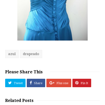
azul
drapeado
Please Share This
Tweet
Share
Plus one
Pin It
Related Posts