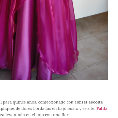
al para quince años, confeccionado con
corset escolte
pliques de flores bordadas en bajo busto y escote.
Falda
a levantada en el tajo con una flor.