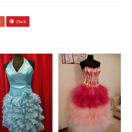
e
Pin It