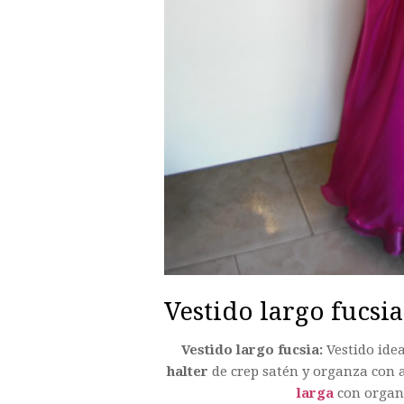
Vestido largo fucsia
Vestido largo fucsia:
Vestido ide
halter
de crep satén y organza con a
larga
con organz