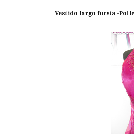
V
estido largo fucsia -Poll